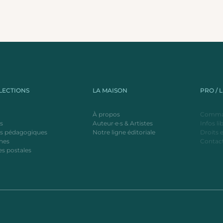
LECTIONS
LA MAISON
PRO / 
À propos
Comman
es
Auteur·e·s & Artistes
Infos li
ls pédagogiques
Notre ligne éditoriale
Droits e
ches
Contact
es postales