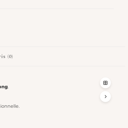
is (0)
ong
.
ionnelle.