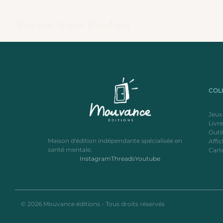
Recent View Product
COL
Jeux
Livr
Outi
Maison d'édition indépendante spécialisée en
Affi
santé mentale.
Cart
Instagram
Threads
Youtube
© 2026 Mouvance éditions - Tous droits réservés