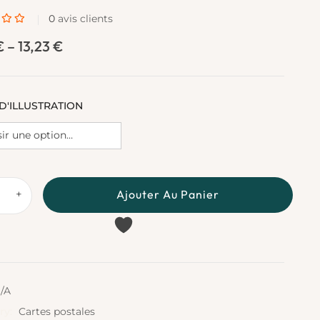
0
avis clients
€
–
13,23
€
D'ILLUSTRATION
€
 €
Ajouter Au Panier
+
es
ité"
ty
/A
ry:
Cartes postales