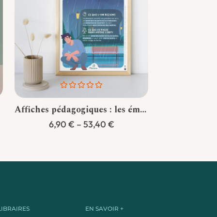
Note
0
Affiches pédagogiques : les émotions
sur
Plage
6,90
€
–
53,40
€
5
de
prix :
6,90 €
à
53,40 €
LIBRAIRES
EN SAVOIR +