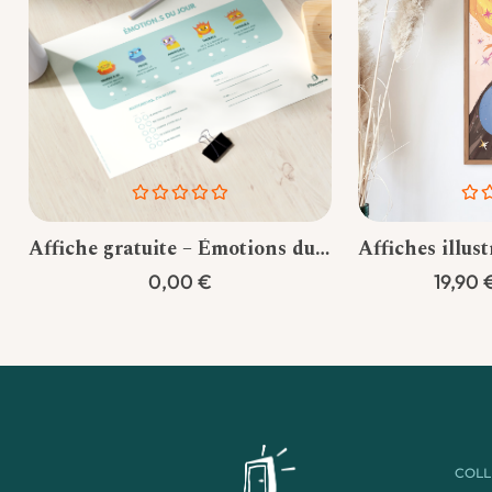
Note
Not
0
0
Affiche gratuite – Émotions du jour
sur
su
0,00
€
19,90
5
5
COLL