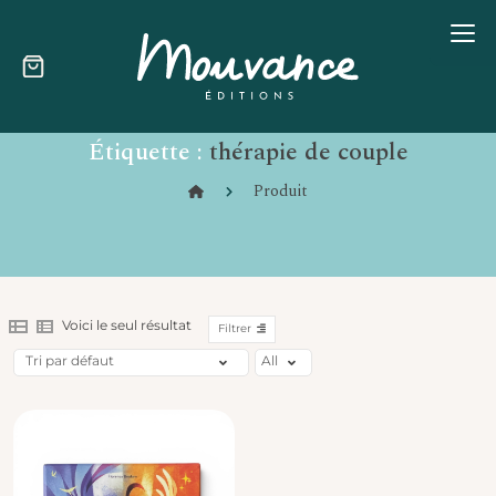
Skip
Étiquette :
thérapie de couple
to
content
Produit
Voici le seul résultat
Filtrer